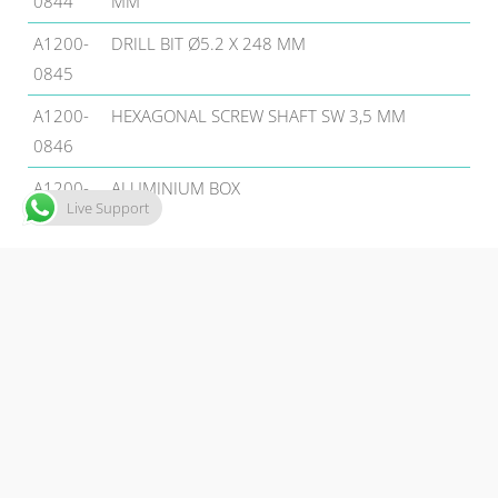
0844
MM
A1200-
DRILL BIT Ø5.2 X 248 MM
0845
A1200-
HEXAGONAL SCREW SHAFT SW 3,5 MM
0846
A1200-
ALUMINIUM BOX
Live Support
0847
Oставьте Oтвет
СТАМБУЛ АДРЕС