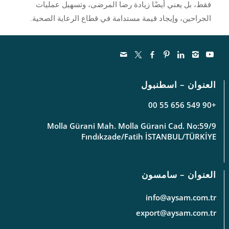
فقط، بل يعني أيضًا زيادة رضا المرضى، وتسهيل عمليات
الجراحين، وإيجاد قيمة مستدامة في قطاع الرعاية الصحية.
العنوان – اسطنبول
+90 549 656 55 00
Molla Gürani Mah. Molla Gürani Cad. No:59/9
Fındıkzade/Fatih İSTANBUL/TÜRKİYE
العنوان – سامسون
info@aysam.com.tr
export@aysam.com.tr