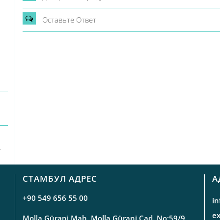
Oставьте Oтвет
,
СТАМБУЛ АДРЕС
А
+90 549 656 55 00
i
e
Molla Gürani Mah. Molla Gürani Cad. No:59/9