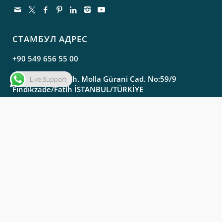
СТАМБУЛ АДРЕС
+90 549 656 55 00
Molla Gürani Mah. Molla Gürani Cad. No:59/9
Live Support
Fındıkzade/Fatih İSTANBUL/TÜRKİYE
АДРЕС САМСУНА
info@aysam.com.tr
export@aysam.com.tr
+90 362 435 37 72
+90 549 125 91 01 ( GSM )