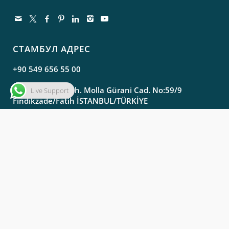
СТАМБУЛ АДРЕС
+90 549 656 55 00
Molla Gürani Mah. Molla Gürani Cad. No:59/9
Live Support
Fındıkzade/Fatih İSTANBUL/TÜRKİYE
АДРЕС САМСУНА
info@aysam.com.tr
export@aysam.com.tr
+90 362 435 37 72
+90 549 125 91 01 ( GSM )