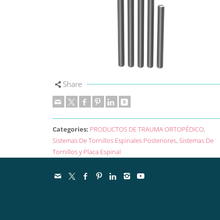
Share
Categories:
PRODUCTOS DE TRAUMA ORTOPÉDICO
,
Sistemas De Tornillos Espinales Posteriores
,
Sistemas De
Tornillos y Placa Espinal