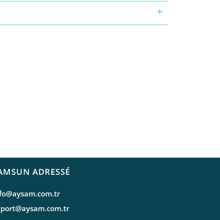
AMSUN ADRESSÉ
nfo@aysam.com.tr
xport@aysam.com.tr