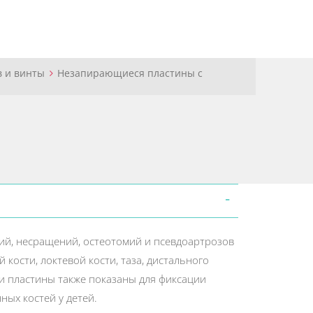
в и винты
Незапирающиеся пластины с
й, несращений, остеотомий и псевдоартрозов
 кости, локтевой кости, таза, дистального
и пластины также показаны для фиксации
ых костей у детей.