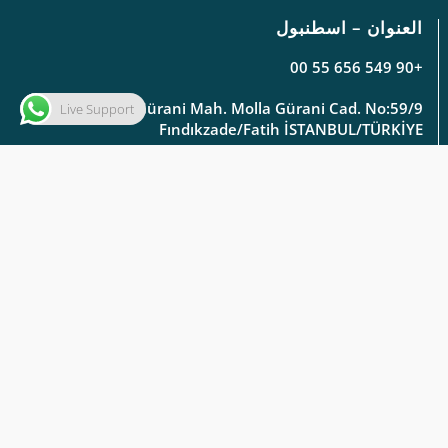
العنوان – اسطنبول
+90 549 656 55 00
Molla Gürani Mah. Molla Gürani Cad. No:59/9
Live Support
Fındıkzade/Fatih İSTANBUL/TÜRKİYE
العنوان – سامسون
info@aysam.com.tr
export@aysam.com.tr
+90 362 435 37 72
+90 549 125 91 01 ( GSM )
Doğankaya Mah. Organize Sanayi Bölgesi 1. Cad.