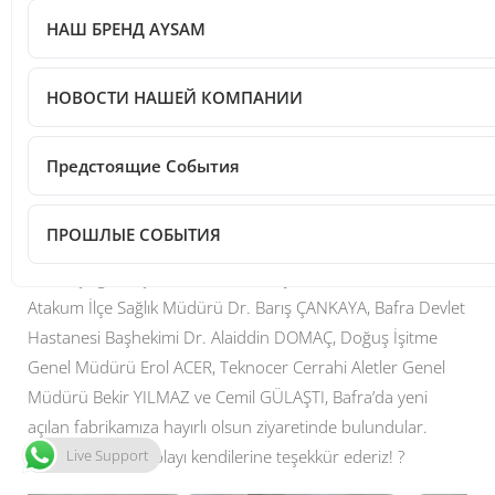
НАШ БРЕНД AYSAM
Post Views:
64
НОВОСТИ НАШЕЙ КОМПАНИИ
Предстоящие События
ПРОШЛЫЕ СОБЫТИЯ
İmaretçioğlu İlaç Yönetim Kurulu Üyesi Turan ÖZFURAT,
Atakum İlçe Sağlık Müdürü Dr. Barış ÇANKAYA, Bafra Devlet
Hastanesi Başhekimi Dr. Alaiddin DOMAÇ, Doğuş İşitme
Genel Müdürü Erol ACER, Teknocer Cerrahi Aletler Genel
Müdürü Bekir YILMAZ ve Cemil GÜLAŞTI, Bafra’da yeni
açılan fabrikamıza hayırlı olsun ziyaretinde bulundular.
Live Support
Ziyaretlerinden dolayı kendilerine teşekkür ederiz! ?