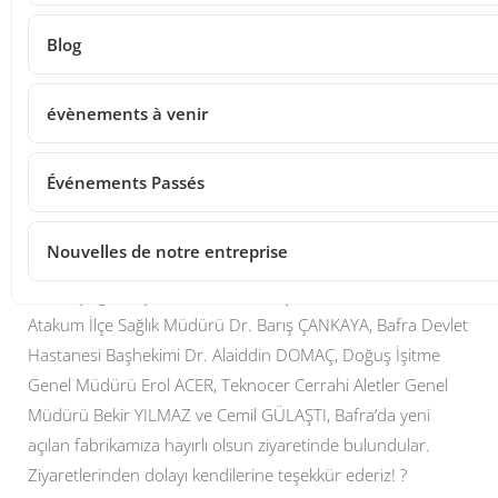
Share
Blog
Post Views:
55
évènements à venir
Événements Passés
Nouvelles de notre entreprise
İmaretçioğlu İlaç Yönetim Kurulu Üyesi Turan ÖZFURAT,
Atakum İlçe Sağlık Müdürü Dr. Barış ÇANKAYA, Bafra Devlet
Hastanesi Başhekimi Dr. Alaiddin DOMAÇ, Doğuş İşitme
Genel Müdürü Erol ACER, Teknocer Cerrahi Aletler Genel
Müdürü Bekir YILMAZ ve Cemil GÜLAŞTI, Bafra’da yeni
açılan fabrikamıza hayırlı olsun ziyaretinde bulundular.
Ziyaretlerinden dolayı kendilerine teşekkür ederiz! ?