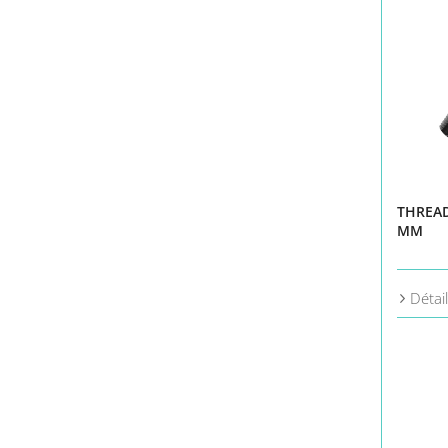
THREAD
MM
Détai