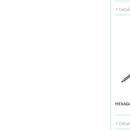
Détai
HEXAGO
Détai