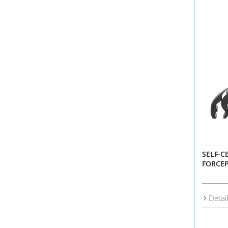
SELF-C
FORCEP
Détai