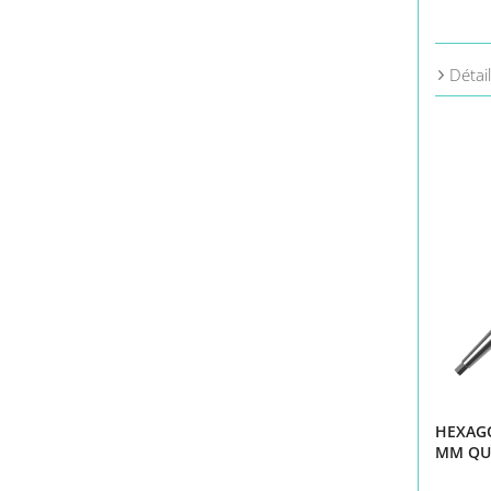
Détai
HEXAGO
MM QU