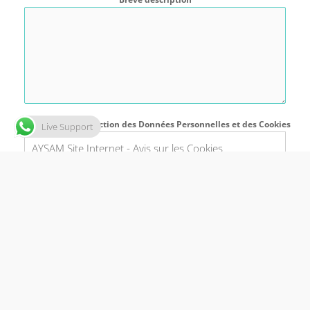
Politique de Protection des Données Personnelles et des Cookies
Live Support
AYSAM Site Internet - Avis sur les Cookies
À propos de cet avis
Le présent avis sur les cookies a pour but de vous
informer sur le traitement des données personnelles
obtenues par l’utilisation des cookies par les visiteurs
du site
www.aysam.com.tr
(« Responsable des
données »). Ce document explique les types de
cookies que nous utilisons sur notre site, dans quel