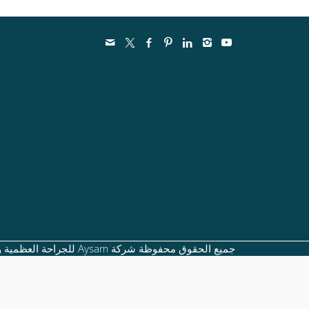
جميع الحقوق محفوظة شركة Aysam للجراحة العظمية والادوات الطبية 2020©️