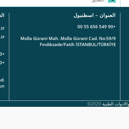
العنوان – اسطنبول
ال
+90 549 656 55 00
tr
tr
Molla Gürani Mah. Molla Gürani Cad. No:59/9
Fındıkzade/Fatih İSTANBUL/TÜRKİYE
+90 362 435 37 72
+90 549 125 91 01 ( GSM )
ad.
sun