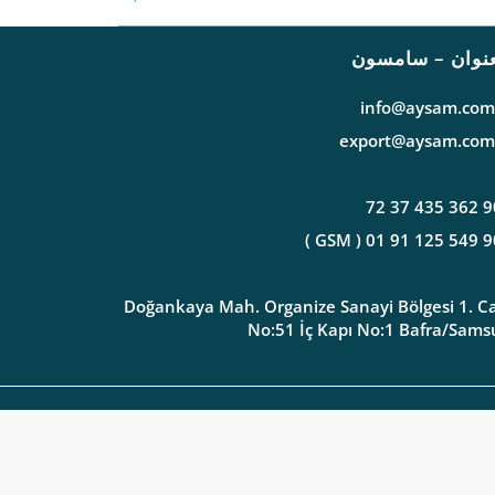
عنوان – سامسون
info@aysam.com.
export@aysam.com.
Doğankaya Mah. Organize Sanayi Bölgesi 1. C
No:51 İç Kapı No:1 Bafra/Sam