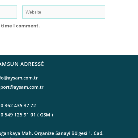
t time I comment.
AMSUN ADRESSÉ
nfo@aysam.com.tr
xport@aysam.com.tr
0 362 435 37 72
0 549 125 91 01 ( GSM )
ğankaya Mah. Organize Sanayi Bölgesi 1. Cad.