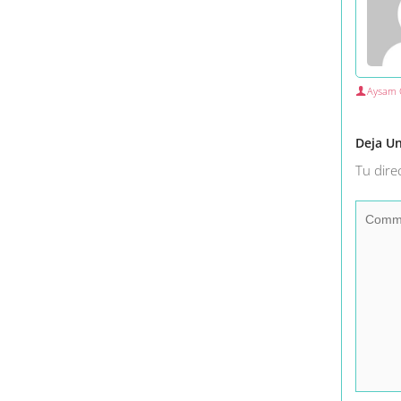
Aysam 
Deja U
Tu dire