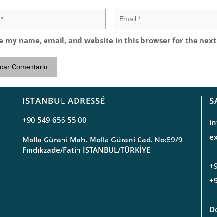
e my name, email, and website in this browser for the nex
ISTANBUL ADRESSÉ
S
+90 549 656 55 00
i
e
Molla Gürani Mah. Molla Gürani Cad. No:59/9
Fındıkzade/Fatih İSTANBUL/TÜRKİYE
+9
+9
Do