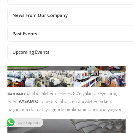
Post Views:
174
News From Our Company
Samsun’da ürettiği tıbbi cerrahi aletleri dünyanın 80
ülkesine ihraç eden AYSAM, 20’nci kuruluş yıl dönümünü
çalıyşanlarıyla kutladı
Past Events
Upcoming Events
Samsun
‘da tıbbi aletler üreterek 80’e yakın ülkeye ihraç
eden
AYSAM O
rtopedi & Tıbbi Cerrahi Aletler Şirketi,
başarılarla dolu 20 yılı geride bırakmanın onurunu yaşıyor.
Live Support