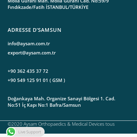
Molla Gürani Mah. Molla Gürani Cad. No:59/9
Fındıkzade/Fatih İSTANBUL/TÜRKİYE
ADRESSE D’SAMSUN
info@aysam.com.tr
export@aysam.com.tr
+90 362 435 37 72
+90 549 125 91 01 ( GSM )
Doğankaya Mah. Organize Sanayi Bölgesi 1. Cad.
No:51 İç Kapı No:1 Bafra/Samsun
©️2020 Aysam Orthopaedics & Medical Devices tous
droits réservés.
Live Support