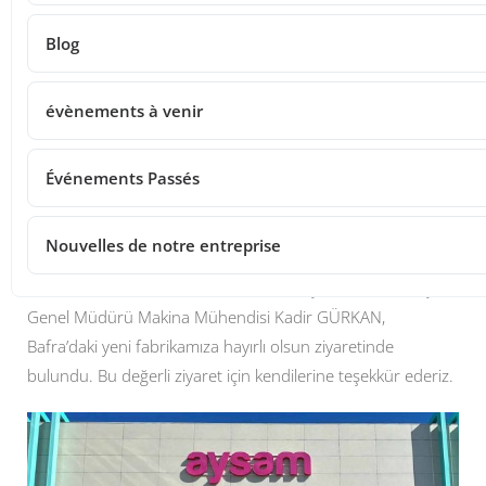
Share
Blog
Post Views:
63
évènements à venir
Événements Passés
Nouvelles de notre entreprise
Samsun Makina Mühendisleri Odası Başkanı ve Samulaş
Genel Müdürü Makina Mühendisi Kadir GÜRKAN,
Bafra’daki yeni fabrikamıza hayırlı olsun ziyaretinde
bulundu. Bu değerli ziyaret için kendilerine teşekkür ederiz.