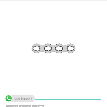
Live Support
Share