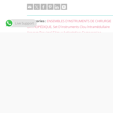
Catégories :
ENSEMBLES D'INSTRUMENTS DE CHIRURGIE
Live Support
ORTHOPÉDIQUE
,
Set D'instruments Clou İntramédullaire
Arocom Proximal Fémur Antirotation Compression