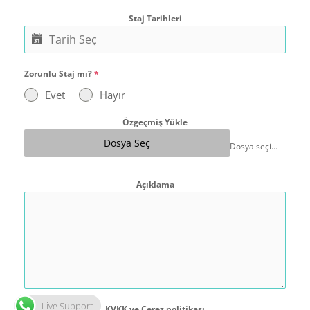
Staj Tarihleri
Zorunlu Staj mı?
*
Evet
Hayır
Özgeçmiş Yükle
Dosya Seç
Dosya seçilmedi
Açıklama
Live Support
KVKK ve Çerez politikası