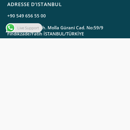
ADRESSE D’ISTANBUL
+90 549 656 55 00
Molla Gürani Mah. Molla Gürani Cad. No:59/9
Live Support
Fındıkzade/Fatih İSTANBUL/TÜRKİYE
ADRESSE D’SAMSUN
info@aysam.com.tr
export@aysam.com.tr
+90 362 435 37 72
+90 549 125 91 01 ( GSM )
Doğankaya Mah. Organize Sanayi Bölgesi 1. Cad.
No:51 İç Kapı No:1 Bafra/Samsun