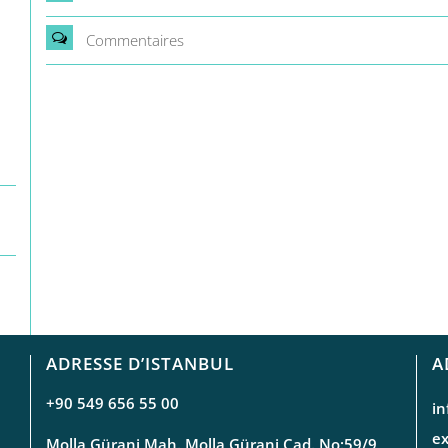
Commentaires
ADRESSE D’ISTANBUL
A
+90 549 656 55 00
i
e
Molla Gürani Mah. Molla Gürani Cad. No:59/9