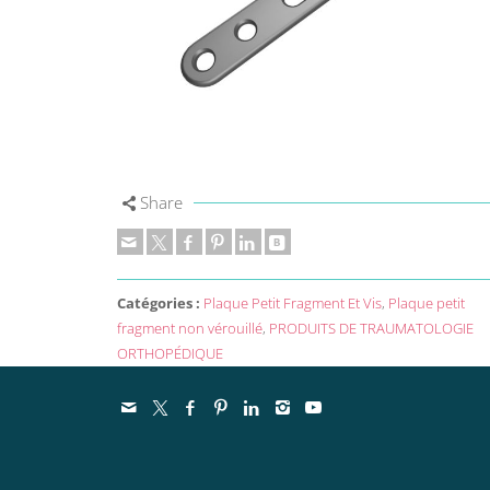
Share
Catégories :
Plaque Petit Fragment Et Vis
,
Plaque petit
fragment non vérouillé
,
PRODUITS DE TRAUMATOLOGIE
ORTHOPÉDIQUE