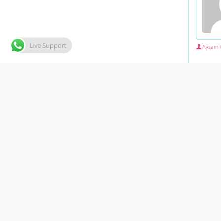
Live Support
Aysam 
Cevap Y
E-posta