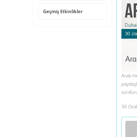
Geçmiş Etkinlikler
Arab Hea
paydaşl
sürdürül
30 Ocak