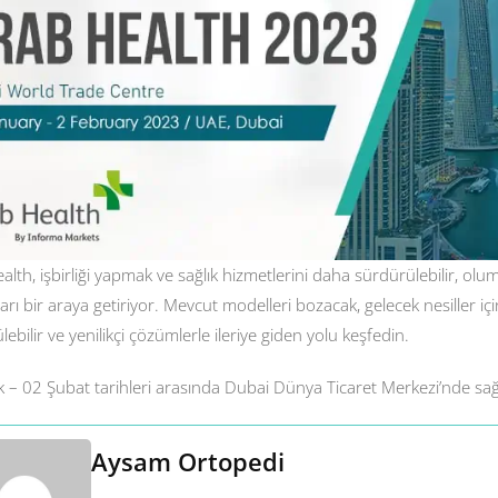
lth, işbirliği yapmak ve sağlık hizmetlerini daha sürdürülebilir, olumlu
arı bir araya getiriyor. Mevcut modelleri bozacak, gelecek nesiller iç
ebilir ve yenilikçi çözümlerle ileriye giden yolu keşfedin.
 – 02 Şubat tarihleri ​​arasında Dubai Dünya Ticaret Merkezi’nde sağl
Aysam Ortopedi