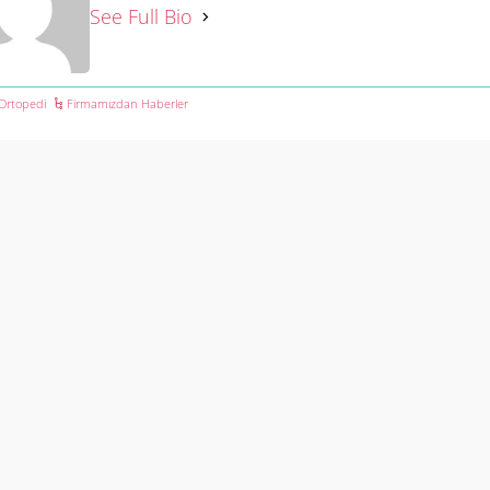
See Full Bio
Ortopedi
Firmamızdan Haberler
azınız
 adresiniz yayınlanmayacak.
Gerekli alanlar
*
ile işaretlenmişlerdir