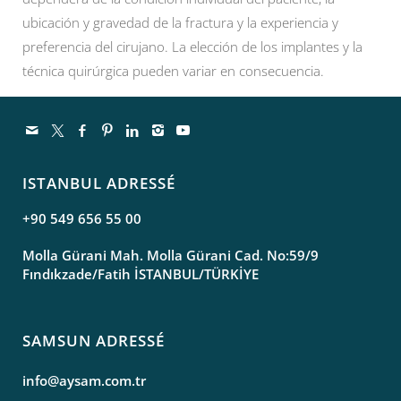
ubicación y gravedad de la fractura y la experiencia y
preferencia del cirujano. La elección de los implantes y la
técnica quirúrgica pueden variar en consecuencia.
ISTANBUL ADRESSÉ
+90 549 656 55 00
Molla Gürani Mah. Molla Gürani Cad. No:59/9
Fındıkzade/Fatih İSTANBUL/TÜRKİYE
SAMSUN ADRESSÉ
info@aysam.com.tr