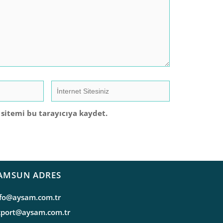
sitemi bu tarayıcıya kaydet.
AMSUN ADRES
nfo@aysam.com.tr
xport@aysam.com.tr