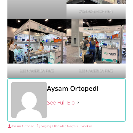
2024 AMERICA FIME
2024 AMERICA FIME
2024 AMERICA FIME
Aysam Ortopedi
See Full Bio
Aysam Ortopedi
Geçmiş Etkinlikler
,
Geçmiş Etkinlikler