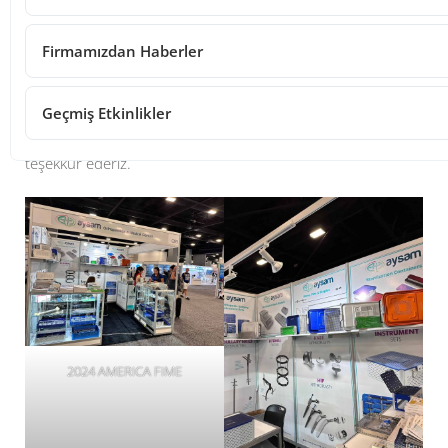
Post Views:
956
Firmamızdan Haberler
19-21 Haziran 2024’te Amerika’daki tıbbi cihaz ve ekipman
endüstrisi için en büyük ticaret fuarı olan Florida
International Medical Expo (FIME) fuarında G-93 numaralı
Geçmiş Etkinlikler
standımıza göstermiş olduğunuz yoğun ilgiden dolayı
teşekkür ederiz.
2024 AMERICA FIME