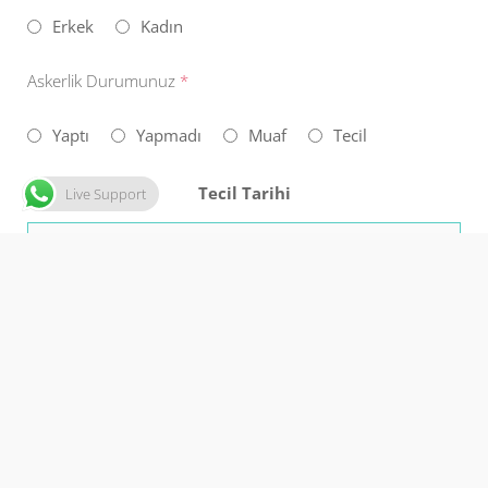
Erkek
Kadın
Askerlik Durumunuz
*
Yaptı
Yapmadı
Muaf
Tecil
Tecil Tarihi
Live Support
Uyruğunuz
*
TC Vatandaşı
Yabancı Uyruklu
Engel Durumunuz
Var
Yok