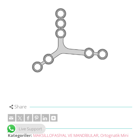
Share
Live Support
Kategoriler:
MAKSİLLOFASİYAL VE MANDİBULAR
,
Ortognatik Mini