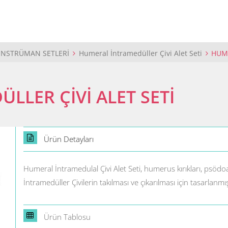
ENSTRÜMAN SETLERİ
Humeral İntramedüller Çivi Alet Seti
HUME
LLER ÇİVİ ALET SETİ
Ürün Detayları
Humeral İntramedulal Çivi Alet Seti, humerus kırıkları, psö
İntramedüller Çivilerin takılması ve çıkarılması için tasarlanmış
Ürün Tablosu