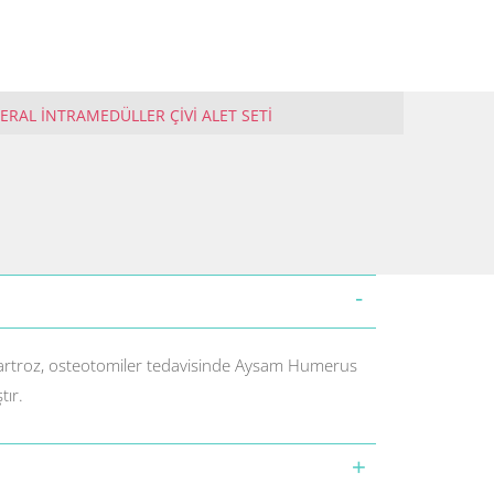
RAL İNTRAMEDÜLLER ÇİVİ ALET SETİ
doartroz, osteotomiler tedavisinde Aysam Humerus
tır.