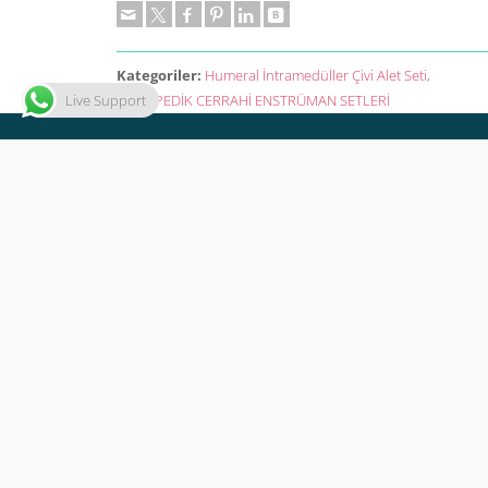
Kategoriler:
Humeral İntramedüller Çivi Alet Seti
,
Live Support
ORTOPEDİK CERRAHİ ENSTRÜMAN SETLERİ
KVKK Bilgilendirme Metni
©2025 Aysam Orthopaedics & Medical Devices All 