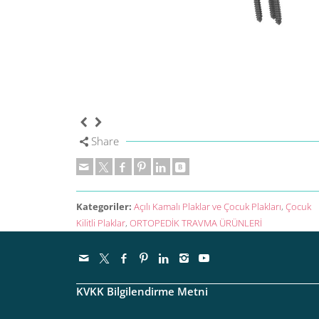
Share
Kategoriler:
Açılı Kamalı Plaklar ve Çocuk Plakları
,
Çocuk
Kilitli Plaklar
,
ORTOPEDİK TRAVMA ÜRÜNLERİ
KVKK Bilgilendirme Metni