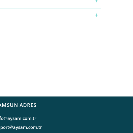
AMSUN ADRES
nfo@aysam.com.tr
xport@aysam.com.tr