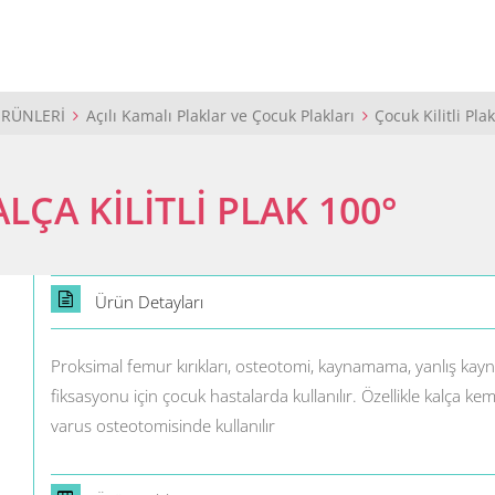
ÜRÜNLERİ
Açılı Kamalı Plaklar ve Çocuk Plakları
Çocuk Kilitli Pla
LÇA KİLİTLİ PLAK 100°
Ürün Detayları
Proksimal femur kırıkları, osteotomi, kaynamama, yanlış kay
fiksasyonu için çocuk hastalarda kullanılır. Özellikle kalça k
varus osteotomisinde kullanılır