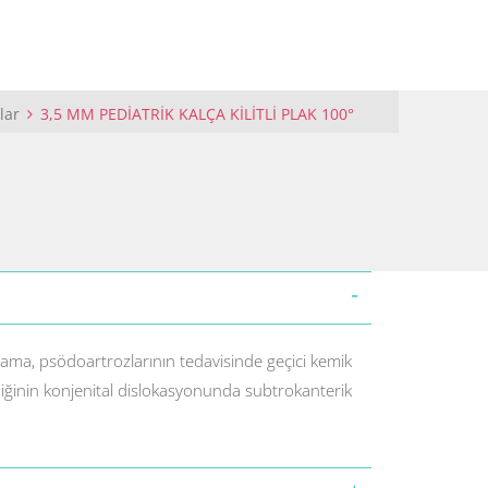
klar
3,5 MM PEDİATRİK KALÇA KİLİTLİ PLAK 100°
nama, psödoartrozlarının tedavisinde geçici kemik
emiğinin konjenital dislokasyonunda subtrokanterik