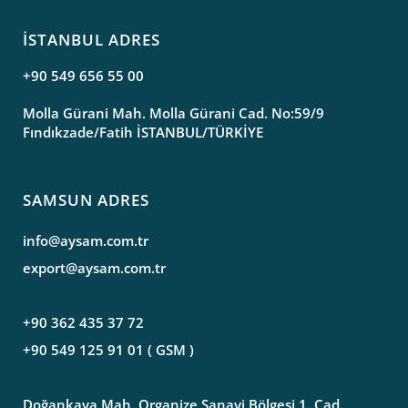
İSTANBUL ADRES
+90 549 656 55 00
Molla Gürani Mah. Molla Gürani Cad. No:59/9
Fındıkzade/Fatih İSTANBUL/TÜRKİYE
SAMSUN ADRES
info@aysam.com.tr
export@aysam.com.tr
+90 362 435 37 72
+90 549 125 91 01 ( GSM )
Doğankaya Mah. Organize Sanayi Bölgesi 1. Cad.