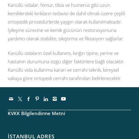
Kanüllü vidalar, femur, tibia ve humerus gibi uzun
kemiklerdeki kırıkların tedavisi de dahil olmak üzere çeşitli
ortopedik prosedürlerde yaygın olarak kullanılmaktadır.
İyileşme sürecine ve kemik gücünün restorasyonuna
yardımcı olarak stabilite, sıkıştırma ve fiksasyon sağlarlar.
Kanüllü vidaların özel kullanımı, kırığın tipine, yerine ve
hastanın durumuna özgü diğer faktörlere bağlı olacaktır.
Kanüllü vida kullanma kararı ve cerrahi teknik, bireysel
vakaya göre ortopedi cerrahı tarafından belirlenecektir.
KVKK Bilgilendirme Metni
İSTANBUL ADRES